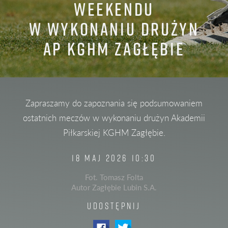
WEEKENDU
W WYKONANIU DRUŻYN
AP KGHM ZAGŁĘBIE
Zapraszamy do zapoznania się podsumowaniem
ostatnich meczów w wykonaniu drużyn Akademii
Piłkarskiej KGHM Zagłębie.
18 MAJ 2026 10:30
Fot. Tomasz Folta
Autor Zagłębie Lubin S.A.
UDOSTĘPNIJ