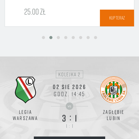
25.00 ZŁ
KUP TERAZ
kolejka 2
02 SIE 2026
GODZ. 14:45
vs
LEGIA
ZAGŁĘBIE
:
3
1
WARSZAWA
LUBIN
:
1
1