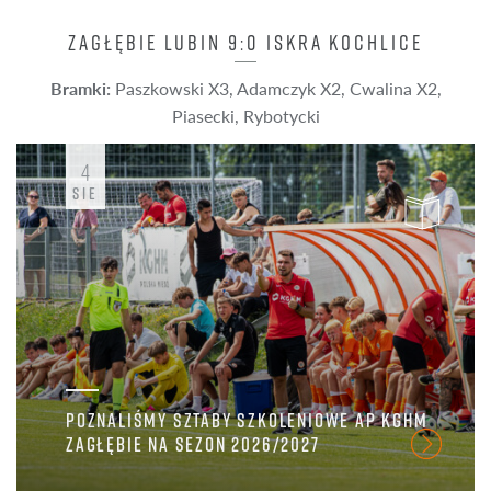
ZAGŁĘBIE LUBIN 9:0 ISKRA KOCHLICE
Bramki:
Paszkowski X3, Adamczyk X2, Cwalina X2,
Piasecki, Rybotycki
4
SIE
POZNALIŚMY SZTABY SZKOLENIOWE AP KGHM
ZAGŁĘBIE NA SEZON 2026/2027