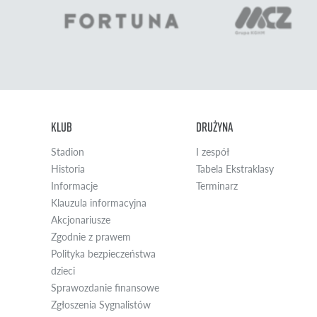
Klub
Drużyna
Facebook WZL
Twitter WZL
Instagram WZL
Yotube WZL
Stadion
I zespół
Historia
Tabela Ekstraklasy
Informacje
Terminarz
Klauzula informacyjna
Akcjonariusze
Zgodnie z prawem
Polityka bezpieczeństwa
dzieci
Sprawozdanie finansowe
Zgłoszenia Sygnalistów