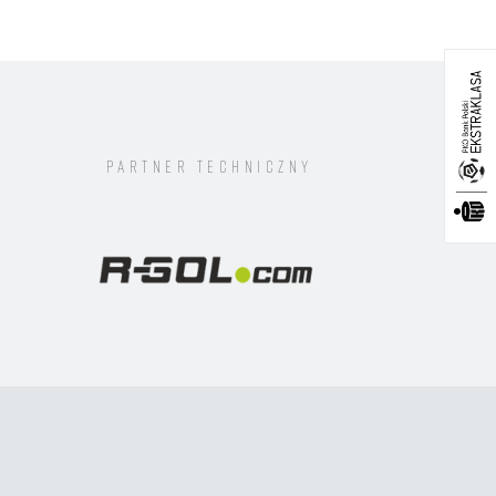
YK DZIEKOŃSKI
ASTIAN KERK
ERYN MAREK
MON ŁYCZKO
Partner techniczny