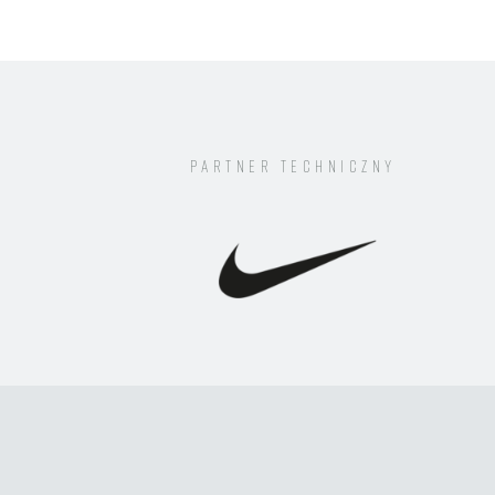
W ZDROWYM CIELE
ZDROWY ZAGŁĘBIAK
BEZPIECZNY
ZAGŁĘBIAK
EKO ZAGŁĘBIAK
Partner techniczny
POSŁUCHAJ PIŁKARZA
WYCIECZKI
ZAGŁĘBIE FIT KLUB
INNE
#EKSTRAPOMOC