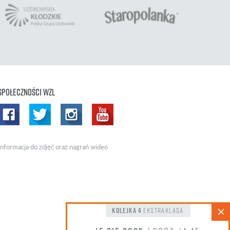
Społeczności WZL
Informacja do zdjęć oraz nagrań wideo
kolejka 4
Ekstraklasa