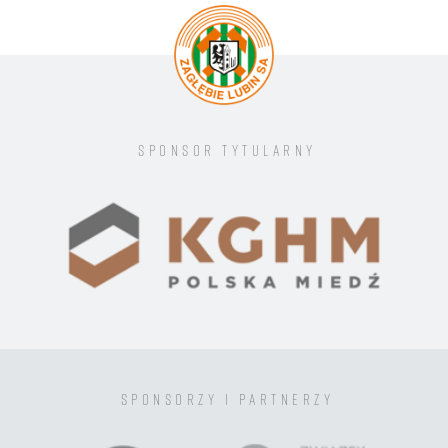
3
ROMAN YAKUBA
27
PATR
#EKSTRAPOMOC
38
SZYMON KARASIŃSKI
37
SEB
21
SEW
19
SZY
Sponsor tytularny
sponsorzy i partnerzy