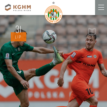
Me
31
LIP