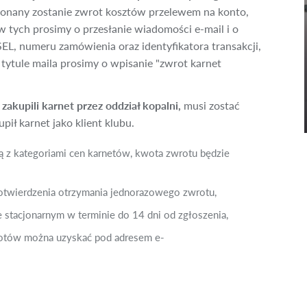
konany zostanie zwrot kosztów przelewem na konto,
w tych prosimy o przesłanie wiadomości e-mail i o
EL, numeru zamówienia oraz identyfikatora transakcji,
 tytule maila prosimy o wpisanie "zwrot karnet
zakupili karnet przez oddział kopalni,
musi zostać
pił karnet jako klient klubu.
ą z kategoriami cen karnetów, kwota zwrotu będzie
potwierdzenia otrzymania jednorazowego zwrotu,
stacjonarnym w terminie do 14 dni od zgłoszenia,
rotów można uzyskać pod adresem e-