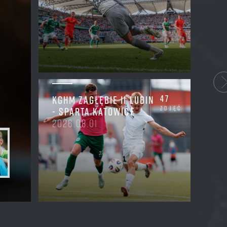
47
KGHM ZAGŁĘBIE II LUBIN
zdjęć
- SPARTA KATOWICE
2026.08.01