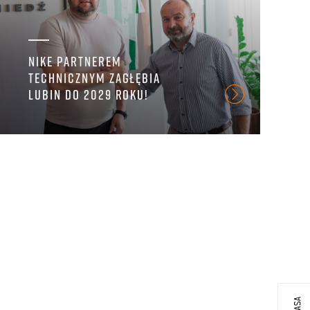
NIKE PARTNEREM
TECHNICZNYM ZAGŁĘBIA
I
LUBIN DO 2029 ROKU!
J