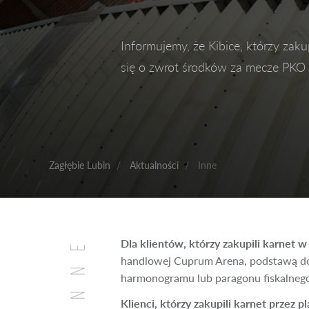
Informujemy, że Kibice, którzy za
się o zwrot środków za mecze PKO E
Facebook
Twitter
Zagłębie Lubin
Aktualności
Inne
INNE
Dla klientów, którzy zakupili karnet w
handlowej Cuprum Arena, podstawą do
harmonogramu lub paragonu fiskalneg
Klienci, którzy zakupili karnet przez 