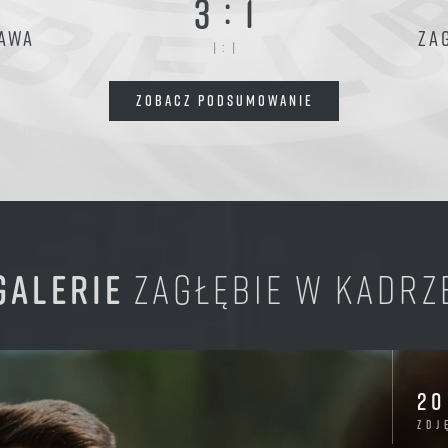
:
3
1
ZAWA
ZA
:
1
1
ZOBACZ PODSUMOWANIE
GALERIE
ZAGŁĘBIE W KADRZ
20
zdj