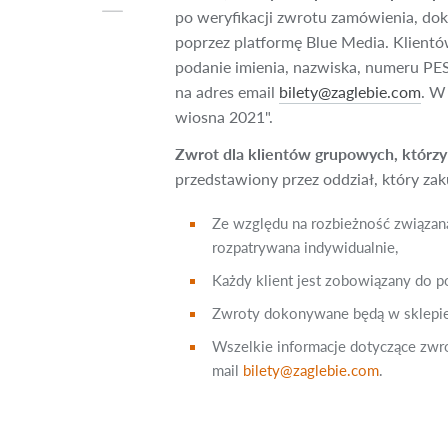
po weryfikacji zwrotu zamówienia, do
poprzez platformę Blue Media. Klientó
podanie imienia, nazwiska, numeru PES
na adres email
bilety@zaglebie.com
. W
wiosna 2021".
Zwrot dla klientów grupowych, którzy 
przedstawiony przez oddział, który zaku
Ze względu na rozbieżność związan
rozpatrywana indywidualnie,
Każdy klient jest zobowiązany do 
Zwroty dokonywane będą w sklepie 
Wszelkie informacje dotyczące zw
mail
bilety@zaglebie.com
.