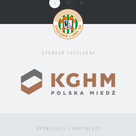
1
Sponsor tytularny
sponsorzy i partnerzy