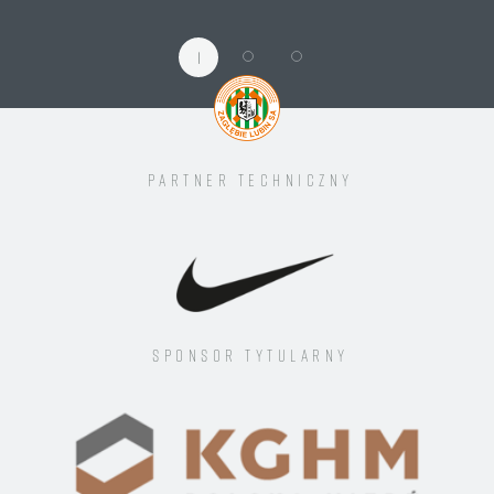
1
Partner techniczny
Sponsor tytularny