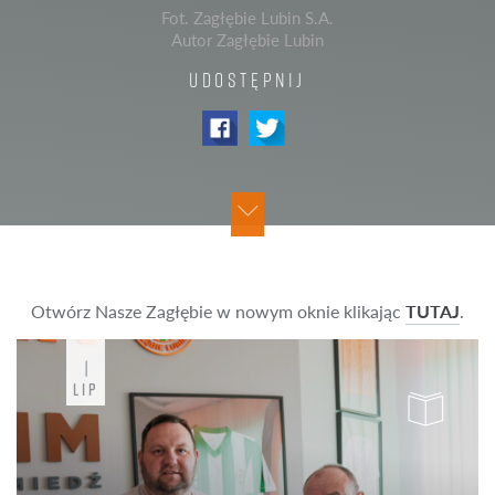
Fot. Zagłębie Lubin S.A.
Autor Zagłębie Lubin
UDOSTĘPNIJ
Otwórz Nasze Zagłębie w nowym oknie klikając
TUTAJ
.
1
LIP