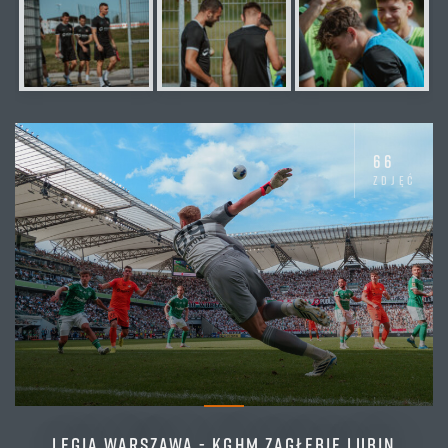
66
zdjęć
LEGIA WARSZAWA - KGHM ZAGŁĘBIE LUBIN