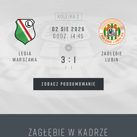
kolejka 2
02 SIE 2026
GODZ. 14:45
vs
LEGIA
ZAGŁĘBIE
:
3
1
WARSZAWA
LUBIN
:
1
1
ZOBACZ PODSUMOWANIE
ZAGŁĘBIE W KADRZE