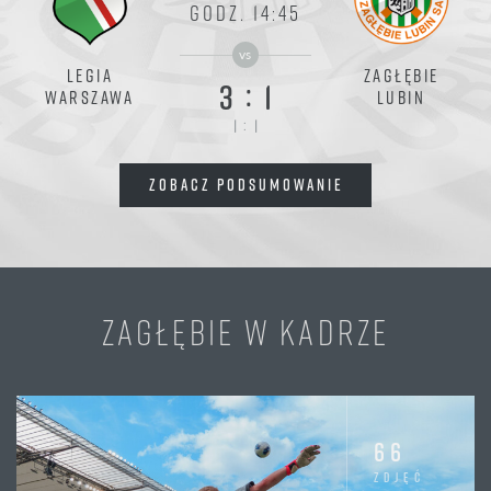
GODZ. 14:45
vs
LEGIA
ZAGŁĘBIE
:
3
1
WARSZAWA
LUBIN
:
1
1
ZOBACZ PODSUMOWANIE
ZAGŁĘBIE W KADRZE
66
zdjęć