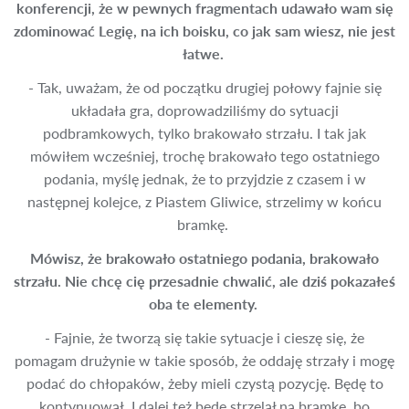
konferencji, że w pewnych fragmentach udawało wam się
zdominować Legię, na ich boisku, co jak sam wiesz, nie jest
łatwe.
- Tak, uważam, że od początku drugiej połowy fajnie się
układała gra, doprowadziliśmy do sytuacji
podbramkowych, tylko brakowało strzału. I tak jak
mówiłem wcześniej, trochę brakowało tego ostatniego
podania, myślę jednak, że to przyjdzie z czasem i w
następnej kolejce, z Piastem Gliwice, strzelimy w końcu
bramkę.
Mówisz, że brakowało ostatniego podania, brakowało
strzału. Nie chcę cię przesadnie chwalić, ale dziś pokazałeś
oba te elementy.
- Fajnie, że tworzą się takie sytuacje i cieszę się, że
pomagam drużynie w takie sposób, że oddaję strzały i mogę
podać do chłopaków, żeby mieli czystą pozycję. Będę to
kontynuował. I dalej też będę strzelał na bramkę, bo