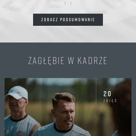
:
1
1
ZOBACZ PODSUMOWANIE
ZAGŁĘBIE W KADRZE
20
zdjęć