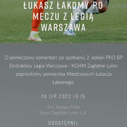
ŁUKASZ ŁAKOMY PO
MECZU Z LEGIĄ
WARSZAWA
O pomeczowy komentarz po spotkaniu 2. kolejki PKO BP
Ekstraklasy Legia Warszawa - KGHM Zagłębie Lubin
poprosiliśmy pomocnika Miedziowych Łukasza
Łakomego.
24 LIP 2022 13:15
Fot. Tomasz Folta
Autor Zagłębie Lubin S.A.
UDOSTĘPNIJ