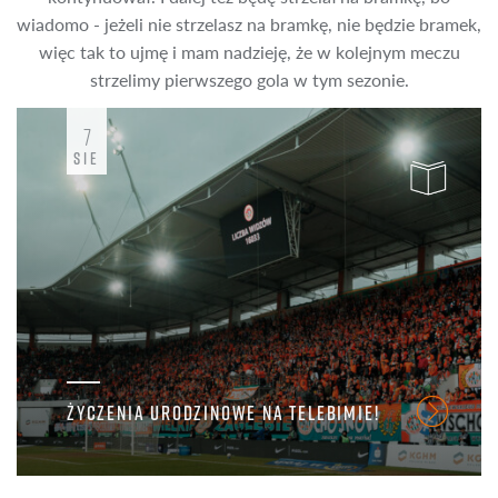
wiadomo - jeżeli nie strzelasz na bramkę, nie będzie bramek,
więc tak to ujmę i mam nadzieję, że w kolejnym meczu
strzelimy pierwszego gola w tym sezonie.
7
SIE
ŻYCZENIA URODZINOWE NA TELEBIMIE!