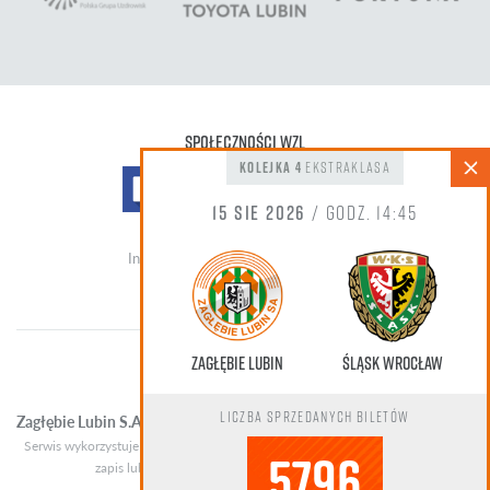
Społeczności WZL
kolejka 4
Ekstraklasa
15 sie 2026
/ godz. 14:45
Informacja do zdjęć oraz nagrań wideo
Zagłębie Lubin
Śląsk Wrocław
Liczba sprzedanych biletów
Zagłębie Lubin S.A.
Copyright © 2024 / Wszelkie prawa zastrzeżone
Serwis wykorzystuje pliki cookies. Korzystanie z serwisu oznacza zgodę na ich
5796
zapis lub odczyt zgodnie z ustawieniami przeglądarki