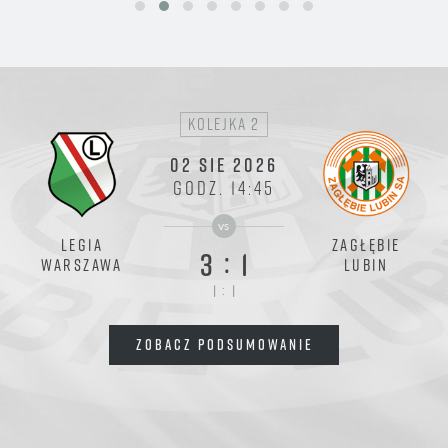
kolejka 2
02 SIE 2026
GODZ. 14:45
vs
LEGIA
ZAGŁĘBIE
:
3
1
WARSZAWA
LUBIN
:
1
1
ZOBACZ PODSUMOWANIE