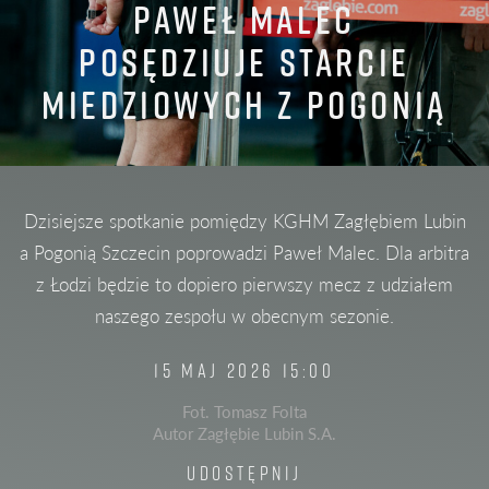
PAWEŁ MALEC
POSĘDZIUJE STARCIE
MIEDZIOWYCH Z POGONIĄ
Dzisiejsze spotkanie pomiędzy KGHM Zagłębiem Lubin
a Pogonią Szczecin poprowadzi Paweł Malec. Dla arbitra
z Łodzi będzie to dopiero pierwszy mecz z udziałem
naszego zespołu w obecnym sezonie.
15 MAJ 2026 15:00
Fot. Tomasz Folta
Autor Zagłębie Lubin S.A.
UDOSTĘPNIJ