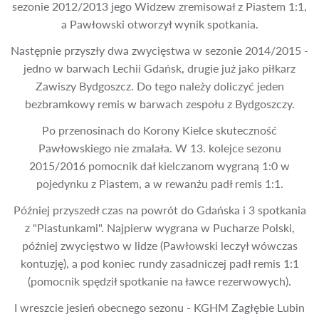
sezonie 2012/2013 jego Widzew zremisował z Piastem 1:1,
a Pawłowski otworzył wynik spotkania.
Następnie przyszły dwa zwycięstwa w sezonie 2014/2015 -
jedno w barwach Lechii Gdańsk, drugie już jako piłkarz
Zawiszy Bydgoszcz. Do tego należy doliczyć jeden
bezbramkowy remis w barwach zespołu z Bydgoszczy.
Po przenosinach do Korony Kielce skuteczność
Pawłowskiego nie zmalała. W 13. kolejce sezonu
2015/2016 pomocnik dał kielczanom wygraną 1:0 w
pojedynku z Piastem, a w rewanżu padł remis 1:1.
Później przyszedł czas na powrót do Gdańska i 3 spotkania
z "Piastunkami". Najpierw wygrana w Pucharze Polski,
później zwycięstwo w lidze (Pawłowski leczył wówczas
kontuzję), a pod koniec rundy zasadniczej padł remis 1:1
(pomocnik spędził spotkanie na ławce rezerwowych).
I wreszcie jesień obecnego sezonu - KGHM Zagłębie Lubin