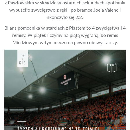
z Pawłowskim w składzie w ostatnich sekundach spotkania
wypuściło zwycięstwo z ręki i po bramce Joela Valencii
skończyło się 2:2.
Bilans pomocnika w starciach z Piastem to 4 zwycięstwa i 4
remisy. W piątek liczymy na piątą wygraną, bo remis
Miedziowym w tym meczu na pewno nie wystarczy.
7
SIE
ŻYCZENIA URODZINOWE NA TELEBIMIE!