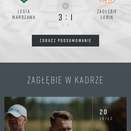
vs
LEGIA
ZAGŁĘBIE
:
3
1
WARSZAWA
LUBIN
:
1
1
ZOBACZ PODSUMOWANIE
ZAGŁĘBIE W KADRZE
20
zdjęć