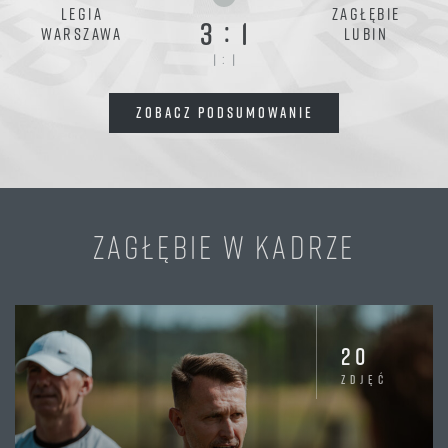
LEGIA
ZAGŁĘBIE
:
3
1
WARSZAWA
LUBIN
:
1
1
ZOBACZ PODSUMOWANIE
ZAGŁĘBIE W KADRZE
20
zdjęć