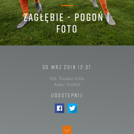
ZAGŁĘBIE - POGOŃ |
FOTO
30 WRZ 2018 12:37
Fot. Tomasz Folta
Autor TomFol
UDOSTĘPNIJ