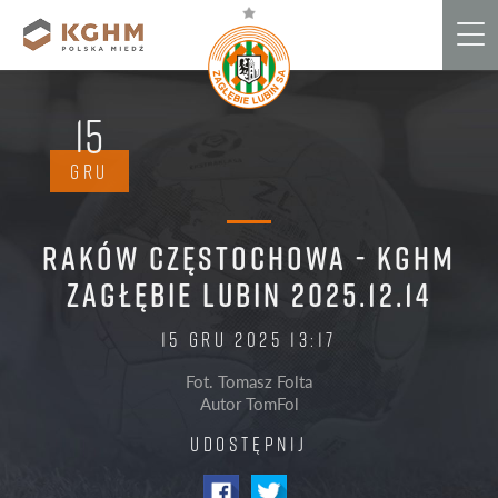
Me
15
GRU
RAKÓW CZĘSTOCHOWA - KGHM
ZAGŁĘBIE LUBIN
2025.12.14
15 GRU 2025 13:17
Fot. Tomasz Folta
Autor TomFol
UDOSTĘPNIJ