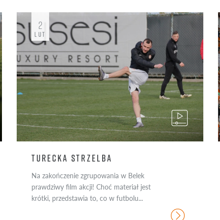
2
LUT
TURECKA STRZELBA
Na zakończenie zgrupowania w Belek
prawdziwy film akcji! Choć materiał jest
krótki, przedstawia to, co w futbolu...