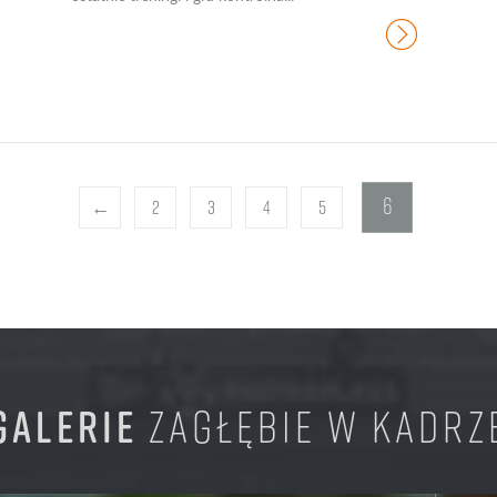
6
←
2
3
4
5
GALERIE
ZAGŁĘBIE W KADRZ