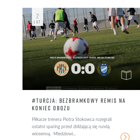
2
LUT
#TURCJA: BEZBRAMKOWY REMIS NA
KONIEC OBOZU
Piłkarze trenera Piotra Stokowca rozegrali
ostatni sparing przed zbliżającą się rundą
wiosenną. Miedziowi...