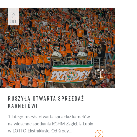
PAŹ
LIS
GRU
2
ROK 2016
LUT
ROK 2015
ROK
RUSZYŁA OTWARTA SPRZEDAŻ
KARNETÓW!
1 lutego ruszyła otwarta sprzedaż karnetów
na wiosenne spotkania KGHM Zagłębia Lubin
w LOTTO Ekstraklasie. Od środy...