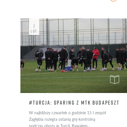
1
LUT
#TURCJA: SPARING Z MTK BUDAPESZT
W najbliższy czwartek o godzinie 15 I zespół
Zagłębia rozegra ostanią grę kontrolną
podczas obozu w Turcji. Rywalem...