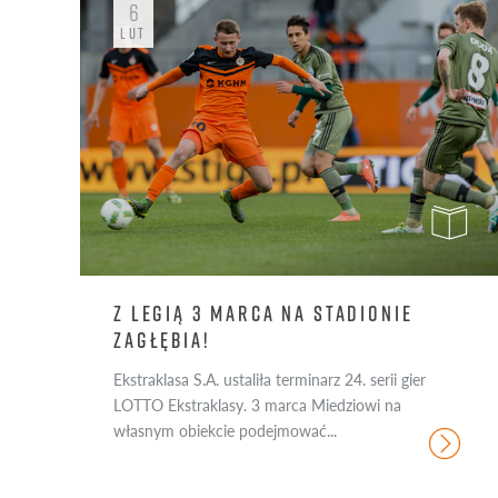
6
DRUGI ZESPÓŁ
FOTO
LUT
AKADEMIA
STATYSTYKI
KLUB
WYWIAD
INNE
VIDEO
RELACJA
GAZETA
Z LEGIĄ 3 MARCA NA STADIONIE
ZAGŁĘBIA!
Ekstraklasa S.A. ustaliła terminarz 24. serii gier
LOTTO Ekstraklasy. 3 marca Miedziowi na
własnym obiekcie podejmować...