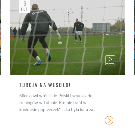
6
3
ROMAN YAKUBA
27
PATR
LUT
#EKSTRAPOMOC
38
SZYMON KARASIŃSKI
37
SEB
21
SEW
19
SZY
TURCJA NA WESOŁO!
Miedziowi wrócili do Polski i wracają do
treningów w Lubinie. Kto nie trafił w
konkursie poprzeczek" Jaka była kara za...