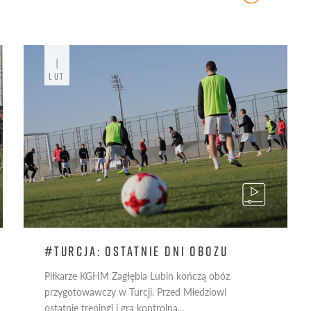
1
LUT
#TURCJA: OSTATNIE DNI OBOZU
Piłkarze KGHM Zagłębia Lubin kończą obóz
przygotowawczy w Turcji. Przed Miedziowi
ostatnie treningi i gra kontrolna...