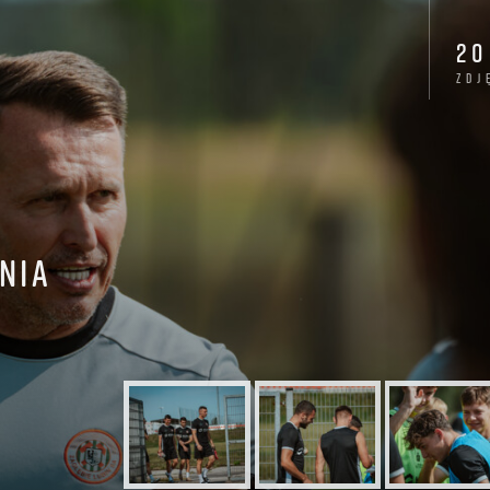
20
zdj
NIA