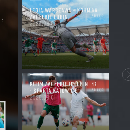
LEGIA WARSZAWA - KGHM
66
ZAGŁĘBIE LUBIN
zdjęć
ęć
2026.08.02
KGHM ZAGŁĘBIE II LUBIN
47
- SPARTA KATOWICE
zdjęć
2026.08.01