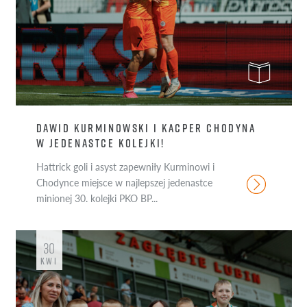
DAWID KURMINOWSKI I KACPER CHODYNA
W JEDENASTCE KOLEJKI!
Hattrick goli i asyst zapewniły Kurminowi i
Chodynce miejsce w najlepszej jedenastce
minionej 30. kolejki PKO BP...
30
KWI