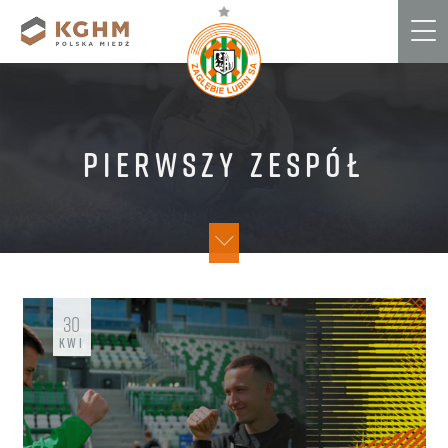
Me
Pierwszy zespół
30
KWI