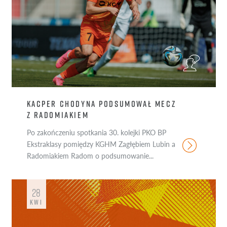
KACPER CHODYNA PODSUMOWAŁ MECZ
Z RADOMIAKIEM
Po zakończeniu spotkania 30. kolejki PKO BP
Ekstraklasy pomiędzy KGHM Zagłębiem Lubin a
Radomiakiem Radom o podsumowanie...
28
KWI