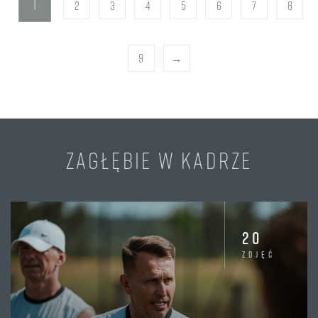
1
2
3
4
5
6
7
8
9
→
ZAGŁĘBIE W KADRZE
20
zdjęć