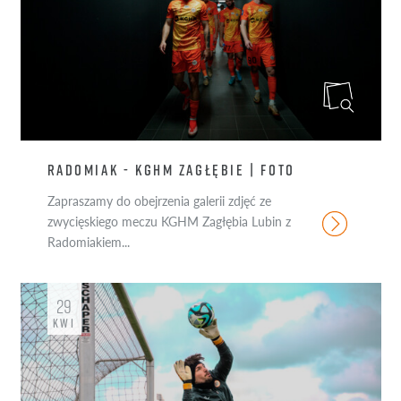
RADOMIAK - KGHM ZAGŁĘBIE | FOTO
Zapraszamy do obejrzenia galerii zdjęć ze
zwycięskiego meczu KGHM Zagłębia Lubin z
Radomiakiem...
29
KWI