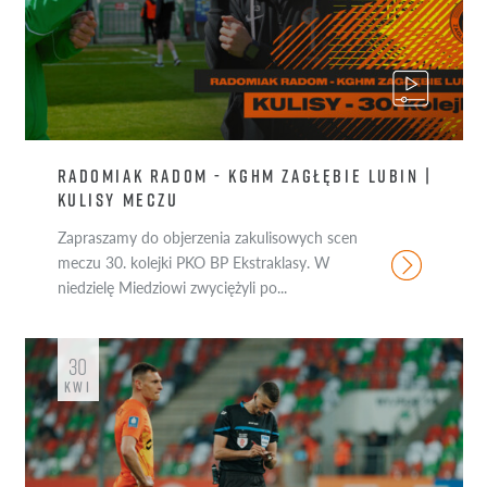
RADOMIAK RADOM - KGHM ZAGŁĘBIE LUBIN |
KULISY MECZU
Zapraszamy do objerzenia zakulisowych scen
meczu 30. kolejki PKO BP Ekstraklasy. W
niedzielę Miedziowi zwyciężyli po...
30
KWI