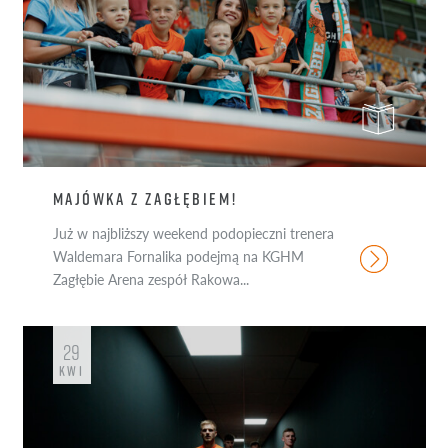
MAJÓWKA Z ZAGŁĘBIEM!
Już w najbliższy weekend podopieczni trenera
Waldemara Fornalika podejmą na KGHM
Zagłębie Arena zespół Rakowa...
29
KWI