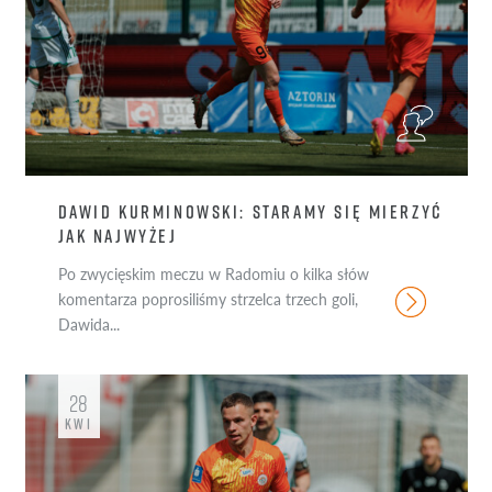
DAWID KURMINOWSKI: STARAMY SIĘ MIERZYĆ
JAK NAJWYŻEJ
Po zwycięskim meczu w Radomiu o kilka słów
komentarza poprosiliśmy strzelca trzech goli,
Dawida...
28
KWI