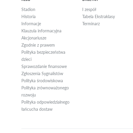
Facebook WZL
Twitter WZL
Instagram WZL
Yotube WZL
Stadion
I zespół
Historia
Tabela Ekstraklasy
Informacje
Terminarz
Klauzula informacyjna
Akcjonariusze
Zgodnie z prawem
Polityka bezpieczeństwa
dzieci
Sprawozdanie finansowe
Zgłoszenia Sygnalistów
Polityka środowiskowa
Polityka zrównoważonego
rozwoju
Polityka odpowiedzialnego
łańcucha dostaw