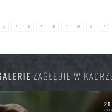
4
5
6
7
8
9
10
11
12
GALERIE
ZAGŁĘBIE W KADRZ
20
zdj