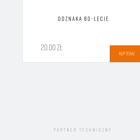
ECIE
ODZNAKA 80-LECIE
20.00 ZŁ
TERAZ
KUP TERAZ
Partner techniczny