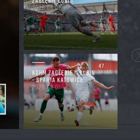
ZAGŁĘBIE LUBIN
2026.08.02
47
KGHM ZAGŁĘBIE II LUBIN
zdjęć
- SPARTA KATOWICE
2026.08.01