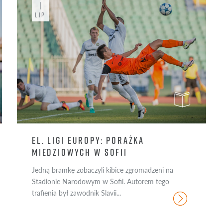
1
3
ROMAN YAKUBA
27
PATR
LIP
#EKSTRAPOMOC
38
SZYMON KARASIŃSKI
37
SEB
21
SEW
19
SZY
EL. LIGI EUROPY: PORAŻKA
MIEDZIOWYCH W SOFII
Jedną bramkę zobaczyli kibice zgromadzeni na
Stadionie Narodowym w Sofii. Autorem tego
trafienia był zawodnik Slavii...