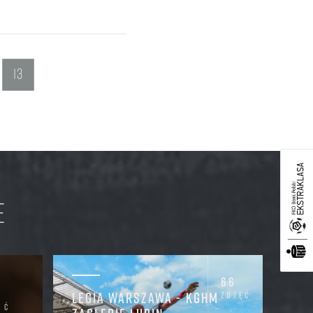
LIP
SIE
WRZ
PAŹ
LIS
GRU
ROK 2015
13
ROK
E
66
LEGIA WARSZAWA - KGHM
zdjęć
ęć