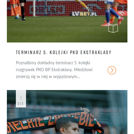
TERMINARZ 5. KOLEJKI PKO EKSTRAKLASY
Poznaliśmy dokładny terminarz 5. kolejki
rozgrywek PKO BP Ekstraklasy. Miedziowi
zmierzą się w niej w wyjazdowym...
1
SIE