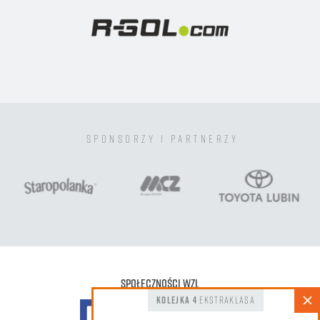
sponsorzy i partnerzy
Społeczności WZL
kolejka 4
Ekstraklasa