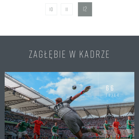
12
10
11
ZAGŁĘBIE W KADRZE
66
zdjęć