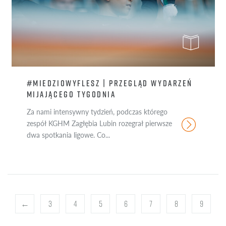
#MIEDZIOWYFLESZ | PRZEGLĄD WYDARZEŃ
MIJAJĄCEGO TYGODNIA
Za nami intensywny tydzień, podczas którego
zespół KGHM Zagłębia Lubin rozegrał pierwsze
dwa spotkania ligowe. Co...
←
3
4
5
6
7
8
9