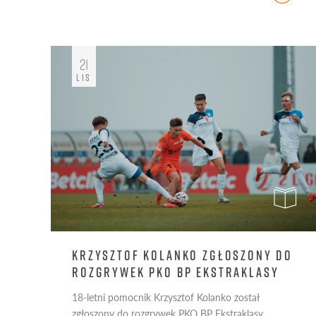
21
LIS
KRZYSZTOF KOLANKO ZGŁOSZONY DO
ROZGRYWEK PKO BP EKSTRAKLASY
18-letni pomocnik Krzysztof Kolanko został
zgłoszony do rozgrywek PKO BP Ekstraklasy.