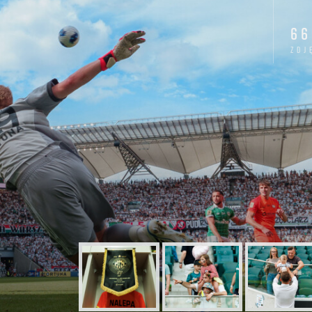
66
zdj