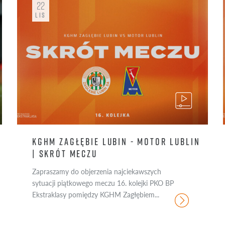
22
3
ROMAN YAKUBA
27
PATR
LIS
#EKSTRAPOMOC
38
SZYMON KARASIŃSKI
37
SEB
21
SEW
19
SZY
KGHM ZAGŁĘBIE LUBIN - MOTOR LUBLIN
| SKRÓT MECZU
Zapraszamy do objerzenia najciekawszych
sytuacji piątkowego meczu 16. kolejki PKO BP
Ekstraklasy pomiędzy KGHM Zagłębiem...