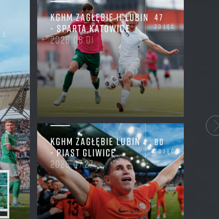
KGHM ZAGŁĘBIE II LUBIN
47
- SPARTA KATOWICE
zdjęć
ęć
2026.08.01
KGHM ZAGŁĘBIE LUBIN
80
- PIAST GLIWICE
zdjęć
2026.07.27