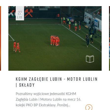
22
LIS
KGHM ZAGŁĘBIE LUBIN - MOTOR LUBLIN
| SKŁADY
Poznaliśmy wyjściowe jedenastki KGHM
Zagłębia Lubin i Motoru Lublin na mecz 16.
kolejki PKO BP Ekstraklasy. Poniżej...