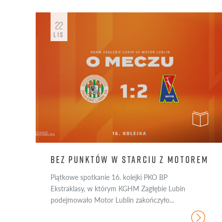
22
LIS
BEZ PUNKTÓW W STARCIU Z MOTOREM
Piątkowe spotkanie 16. kolejki PKO BP
Ekstraklasy, w którym KGHM Zagłębie Lubin
podejmowało Motor Lublin zakończyło...