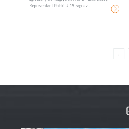
Reprezentant Polski U-19 zagra z...
←