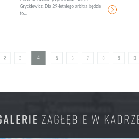
Gryckiewicz. Dla 29-letniego arbitra będzie
to...
4
2
3
5
6
7
8
9
10
GALERIE
ZAGŁĘBIE W KADRZ