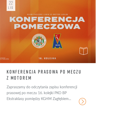
22
ROK 2025
YK DZIEKOŃSKI
LIS
ROK 2024
ASTIAN KERK
STY
LUT
MAR
ERYN MAREK
KWI
MAJ
CZE
MON ŁYCZKO
LIP
SIE
WRZ
PAŹ
LIS
GRU
ROK 2023
ROK 2022
KONFERENCJA PRASOWA PO MECZU
ROK 2021
Z MOTOREM
ROK 2020
Zapraszamy do odczytania zapisu konferencji
prasowej po meczu 16. kolejki PKO BP
ROK 2019
Ekstraklasy pomiędzy KGHM Zagłębiem...
ROK 2018