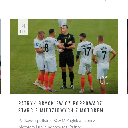
21
LIS
PATRYK GRYCKIEWICZ POPROWADZI
STARCIE MIEDZIOWYCH Z MOTOREM
Piątkowe spotkanie KGHM Zagłębia Lubin z
Motorem Lublin poprowadzi Patryk