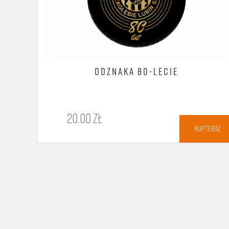
ECIE
ODZNAKA 80-LECIE
20.00 ZŁ
TERAZ
KUP TERAZ