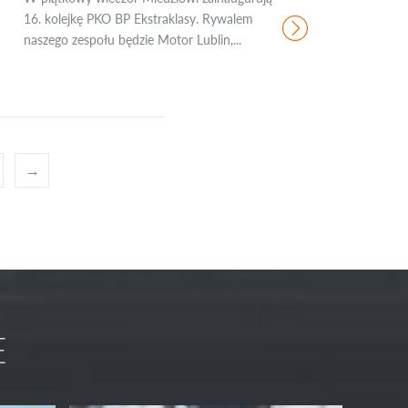
16. kolejkę PKO BP Ekstraklasy. Rywalem
naszego zespołu będzie Motor Lublin,...
→
E