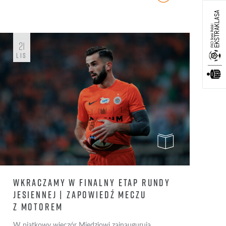
21
LIS
WKRACZAMY W FINALNY ETAP RUNDY
JESIENNEJ | ZAPOWIEDŹ MECZU
Z MOTOREM
W piątkowy wieczór Miedziowi zainaugurują