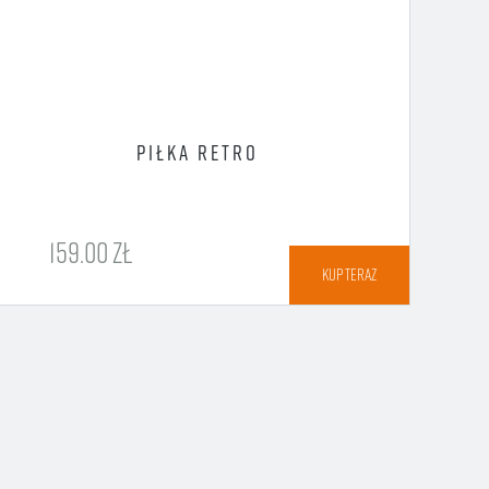
PIŁKA RETRO
K
159.00 ZŁ
KUP TERAZ