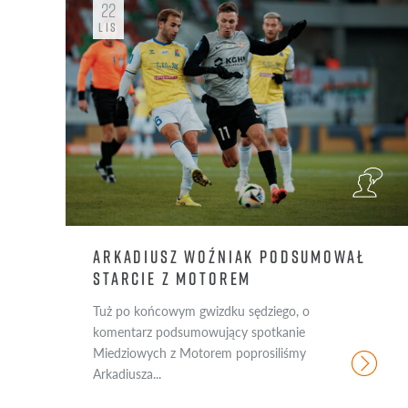
22
DRUGI ZESPÓŁ
FOTO
LIS
AKADEMIA
STATYSTYKI
KLUB
WYWIAD
INNE
VIDEO
RELACJA
GAZETA
ARKADIUSZ WOŹNIAK PODSUMOWAŁ
STARCIE Z MOTOREM
Tuż po końcowym gwizdku sędziego, o
komentarz podsumowujący spotkanie
Miedziowych z Motorem poprosiliśmy
Arkadiusza...