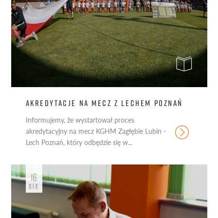
AKREDYTACJE NA MECZ Z LECHEM POZNAŃ
Informujemy, że wystartował proces
akredytacyjny na mecz KGHM Zagłębie Lubin -
Lech Poznań, który odbędzie się w...
16
SIE