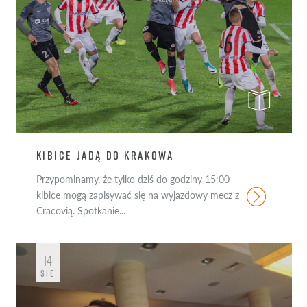
KIBICE JADĄ DO KRAKOWA
Przypominamy, że tylko dziś do godziny 15:00
kibice mogą zapisywać się na wyjazdowy mecz z
Cracovią. Spotkanie...
14
SIE