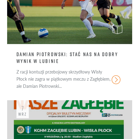
DAMIAN PIOTROWSKI: STAĆ NAS NA DOBRY
WYNIK W LUBINIE
Z racji kontuzji przebojowy skrzydłowy Wisły
Płock nie zagra w piątkowym meczu z Zagłębiem,
ale Damian Piotrowski...
7
WRZ