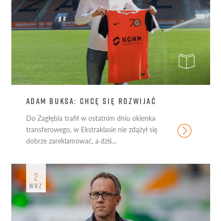
ADAM BUKSA: CHCĘ SIĘ ROZWIJAĆ
Do Zagłębia trafił w ostatnim dniu okienka
transferowego, w Ekstraklasie nie zdążył się
dobrze zareklamować, a dziś...
2
WRZ