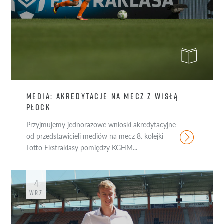
MEDIA: AKREDYTACJE NA MECZ Z WISŁĄ
PŁOCK
Przyjmujemy jednorazowe wnioski akredytacyjne
od przedstawicieli mediów na mecz 8. kolejki
Lotto Ekstraklasy pomiędzy KGHM...
4
WRZ