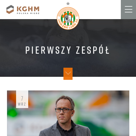
Me
Pierwszy zespół
7
WRZ