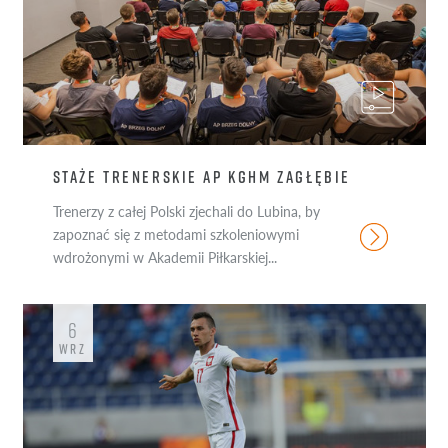
STAŻE TRENERSKIE AP KGHM ZAGŁĘBIE
Trenerzy z całej Polski zjechali do Lubina, by
zapoznać się z metodami szkoleniowymi
wdrożonymi w Akademii Piłkarskiej...
6
WRZ