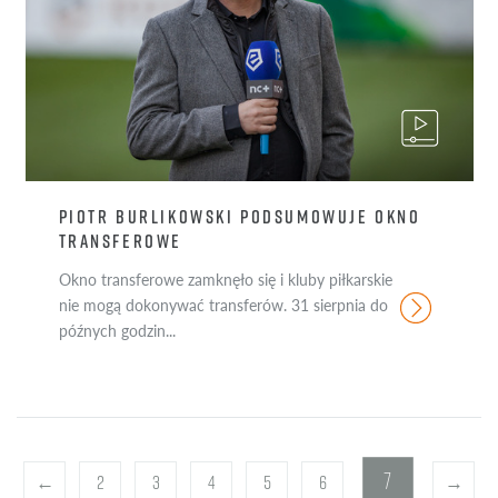
PIOTR BURLIKOWSKI PODSUMOWUJE OKNO
TRANSFEROWE
Okno transferowe zamknęło się i kluby piłkarskie
nie mogą dokonywać transferów. 31 sierpnia do
późnych godzin...
7
←
2
3
4
5
6
→