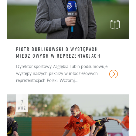
PIOTR BURLIKOWSKI O WYSTĘPACH
MIEDZIOWYCH W REPREZENTACJACH
Dyrektor sportowy Zagłębia Lubin podsumowuje
występy naszych piłkarzy w młodzieżowych
reprezentacjach Polski. Wczoraj...
7
WRZ