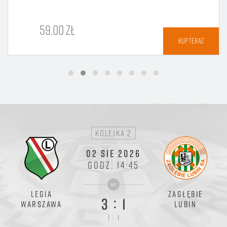
59.00 ZŁ
KUP TERAZ
kolejka 2
02 SIE 2026
GODZ. 14:45
vs
LEGIA
ZAGŁĘBIE
:
3
1
WARSZAWA
LUBIN
:
1
1