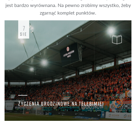
jest bardzo wyrównana. Na pewno zrobimy wszystko, żeby
zgarnąć komplet punktów.
7
SIE
ŻYCZENIA URODZINOWE NA TELEBIMIE!