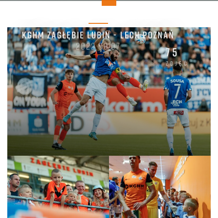
KGHM ZAGŁĘBIE LUBIN - LECH POZNAŃ
2022.08.07
75
zdjęć