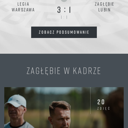
LEGIA
ZAGŁĘBIE
:
3
1
WARSZAWA
LUBIN
:
1
1
ZOBACZ PODSUMOWANIE
ZAGŁĘBIE W KADRZE
20
zdjęć