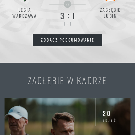
vs
LEGIA
ZAGŁĘBIE
:
3
1
WARSZAWA
LUBIN
:
1
1
ZOBACZ PODSUMOWANIE
ZAGŁĘBIE W KADRZE
20
zdjęć