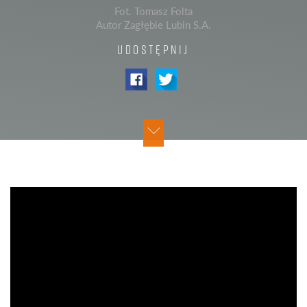
Fot. Tomasz Folta
Autor Zagłębie Lubin S.A.
UDOSTĘPNIJ