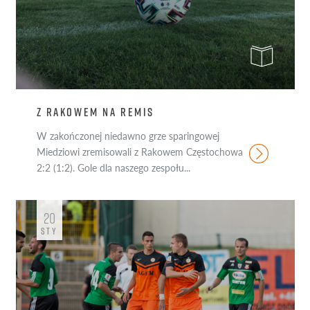
Z RAKOWEM NA REMIS
W zakończonej niedawno grze sparingowej
Miedziowi zremisowali z Rakowem Częstochowa
2:2 (1:2). Gole dla naszego zespołu...
20
STY