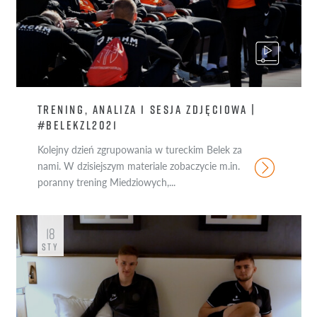
TRENING, ANALIZA I SESJA ZDJĘCIOWA |
#BELEKZL2021
Kolejny dzień zgrupowania w tureckim Belek za
nami. W dzisiejszym materiale zobaczycie m.in.
poranny trening Miedziowych,...
18
STY