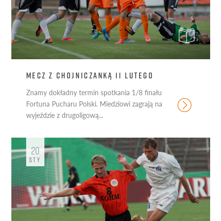
MECZ Z CHOJNICZANKĄ 11 LUTEGO
Znamy dokładny termin spotkania 1/8 finału
Fortuna Pucharu Polski. Miedziowi zagrają na
wyjeździe z drugoligową...
20
STY