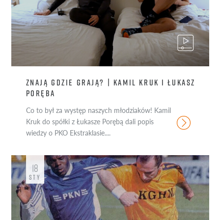
ZNAJĄ GDZIE GRAJĄ? | KAMIL KRUK I ŁUKASZ
PORĘBA
Co to był za występ naszych młodziaków! Kamil
Kruk do spółki z Łukasze Porębą dali popis
wiedzy o PKO Ekstraklasie....
18
STY