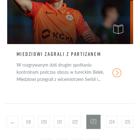
MIEDZIOWI ZAGRALI Z PARTIZANEM
W rozgrywanym dziś drugim spotkaniu
kontrolnym podczas obozu w tureckim Belek,
Miedziowi przegrali z wicemistrzem Serbii i...
123
←
119
120
121
122
124
125