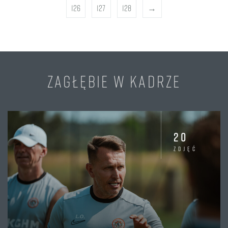
126
127
128
→
ZAGŁĘBIE W KADRZE
20
zdjęć