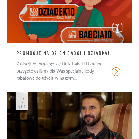
PROMOCJE NA DZIEŃ BABCI I DZIADKA!
Z okazji zbliżającego się Dnia Babci i Dziadka
przygotowaliśmy dla Was specjalne kody
rabatowe do użycia w naszym...
17
STY